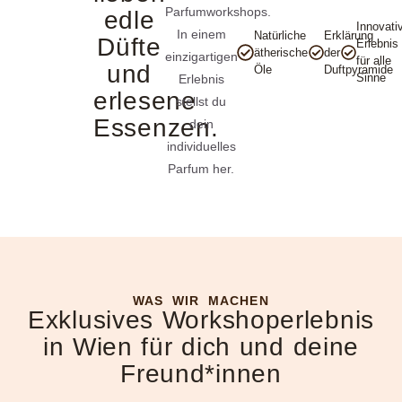
Parfumworkshops.
edle
Innovati
In einem
Natürliche
Erklärung
Düfte
Erlebnis
ätherische
der
einzigartigen
für alle
und
Öle
Duftpyramide
Sinne
Erlebnis
erlesene
stellst du
Essenzen.
dein
individuelles
Parfum her.
WAS WIR MACHEN
Exklusives Workshoperlebnis
in Wien für dich und deine
Freund*innen